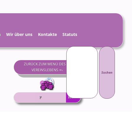
h
Wir über uns
Kontakte
Statuts
Suchen
nach:
ZURÜCK ZUM MENÜ DES
VEREINSLEBENS