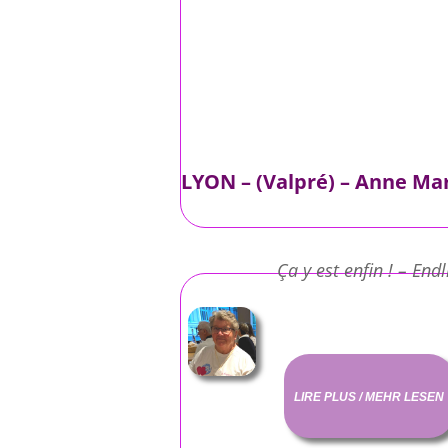
LYON – (Valpré) – Anne Mar
Ça y est enfin ! – End
LIRE PLUS / MEHR LESEN