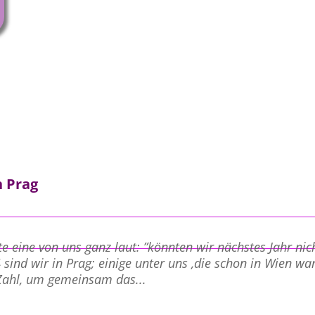
 Prag
 eine von uns ganz laut: ”könnten wir nächstes Jahr nic
4 sind wir in Prag; einige unter uns ,die schon in Wien w
Zahl, um gemeinsam das...