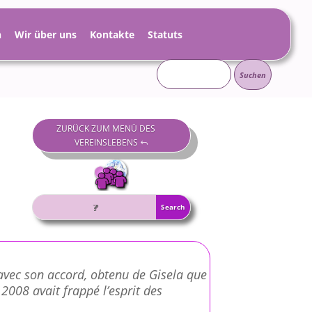
h
Wir über uns
Kontakte
Statuts
Suchen
nach:
ZURÜCK ZUM MENÜ DES
VEREINSLEBENS
 avec son accord, obtenu de Gisela que
2008 avait frappé l’esprit des