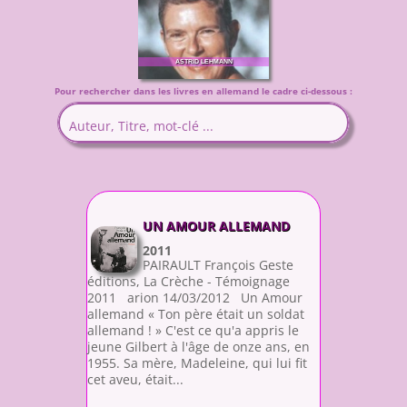
AUS LIEBE ZU ROMAN
ASTRID LEHMANN
Pour rechercher dans les livres en allemand le cadre ci-dessous :
UN AMOUR ALLEMAND
2011
PAIRAULT François Geste
éditions, La Crèche - Témoignage
2011 arion 14/03/2012 Un Amour
allemand « Ton père était un soldat
allemand ! » C'est ce qu'a appris le
jeune Gilbert à l'âge de onze ans, en
1955. Sa mère, Madeleine, qui lui fit
cet aveu, était...