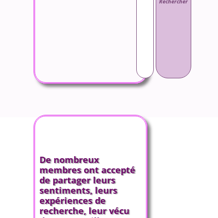
De nombreux
membres ont accepté
de partager leurs
sentiments, leurs
expériences de
recherche, leur vécu