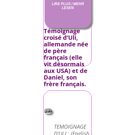
LIRE PLUS / MEHR
LESEN
Témoignage
croisé d’Uli,
allemande née
de père
français (elle
vit désormais
aux USA) et de
Daniel, son
frère français.
TEMOIGNAGE
D’ULI : (English