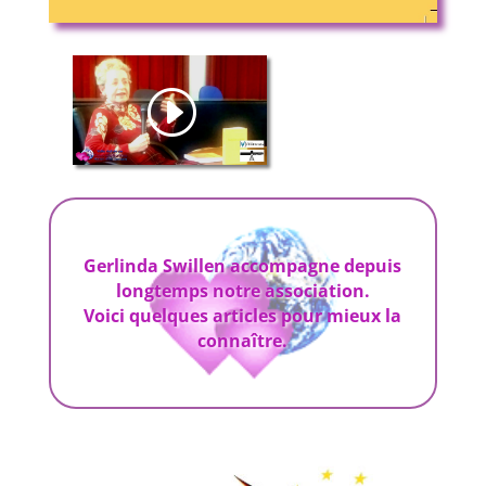
Gerlinda Swillen
accompagne
depuis
longtemps notre
association
.
Voici quelques
articles pour mieux la
connaître.