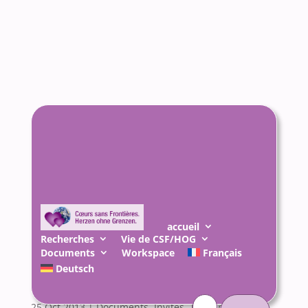
accueil
Recherches
Vie de CSF/HOG
Documents
Workspace
Français
Mon père, l’ennemi
Deutsch
inconnu
Rechercher :
25 Oct 2013
|
Documents
,
Invités
,
Témoins