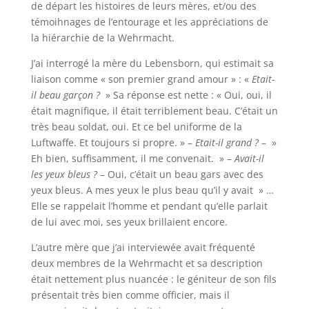
de départ les histoires de leurs mères, et/ou des
témoihnages de l’entourage et les appréciations de
la hiérarchie de la Wehrmacht.
J’ai interrogé la mère du Lebensborn, qui estimait sa
liaison comme « son premier grand amour » : «
Etait-
il beau garçon ?
» Sa réponse est nette : « Oui, oui, il
était magnifique, il était terriblement beau. C’était un
très beau soldat, oui. Et ce bel uniforme de la
Luftwaffe. Et toujours si propre. » –
Etait-il grand ?
– »
Eh bien, suffisamment, il me convenait. » –
Avait-il
les yeux bleus ?
– Oui, c’était un beau gars avec des
yeux bleus. A mes yeux le plus beau qu’il y avait » …
Elle se rappelait l’homme et pendant qu’elle parlait
de lui avec moi, ses yeux brillaient encore.
L’autre mère que j’ai interviewée avait fréquenté
deux membres de la Wehrmacht et sa description
était nettement plus nuancée : le géniteur de son fils
présentait très bien comme officier, mais il