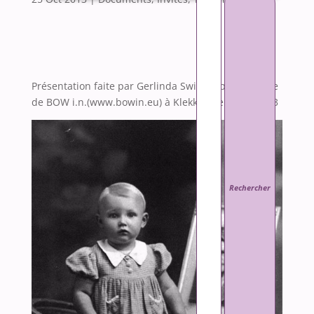
Présentation faite par Gerlinda Swillen, porte-parole
de BOW i.n.(www.bowin.eu) à Klekken, le 7 Juin 2013