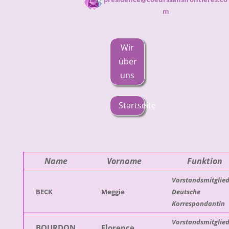
m
Wir
über
uns
Startseite
Name
Vorname
Funktion
Vorstandsmitglied
BECK
Meggie
Deutsche
Korrespondantin
Vorstandsmitglied
BOURDON
Florence