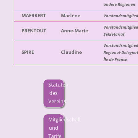
andere Regionen
MAERKERT
Marlène
Vorstandsmitglied
Vorstandsmitglied
PRENTOUT
Anne-Marie
Sekretariat
Vorstandsmitglied
SPIRE
Claudine
Regional-Delegier
Île de France
Statuten
des
Vereins
Mitgliedschaft
und
Tarife