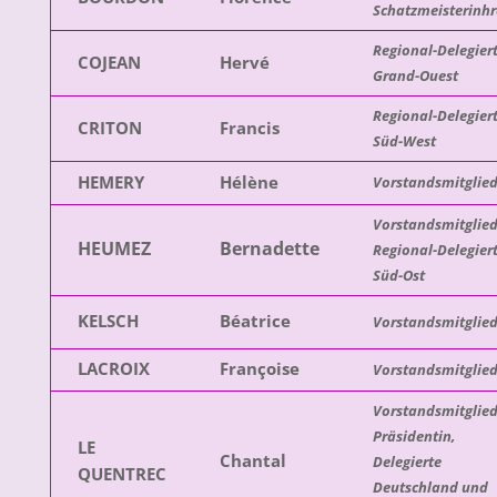
Schatzmeisterinhr
Regional-Delegier
COJEAN
Hervé
Grand-Ouest
Regional-Delegier
CRITON
Francis
Süd-West
HEMERY
Hélène
Vorstandsmitglie
Vorstandsmitglied
HEUMEZ
Bernadette
Regional-Delegier
Süd-Ost
KELSCH
Béatrice
Vorstandsmitglie
LACROIX
Françoise
Vorstandsmitglie
Vorstandsmitglied
Präsidentin,
LE
Chantal
Delegierte
QUENTREC
Deutschland und