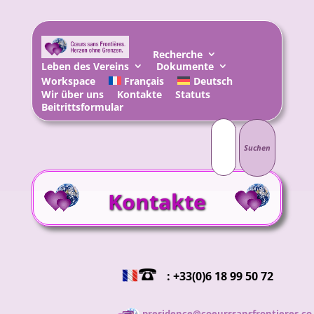
Recherche
Leben des Vereins
Dokumente
Workspace
Français
Deutsch
Wir über uns
Kontakte
Statuts
Beitrittsformular
Suchen
nach:
Kontakte
: +33(0)6 18 99 50 72
presidence@coeurssansfrontieres.co