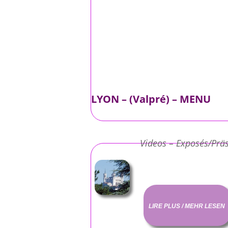
LYON – (Valpré) – MENU
Videos – Exposés/Prä
LIRE PLUS / MEHR LESEN