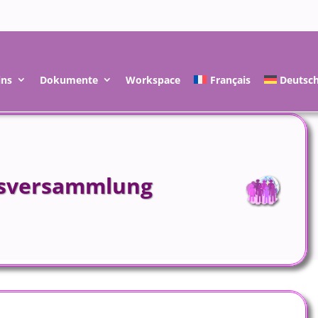
ins
Dokumente
Workspace
Français
Deutsc
esversammlung