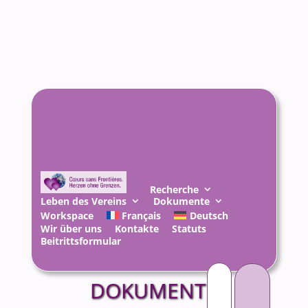
Recherche
Leben des Vereins
Dokumente
Workspace
Français
Deutsch
Wir über uns
Kontakte
Statuts
Beitrittsformular
Suchen
nach:
DOKUMENTE