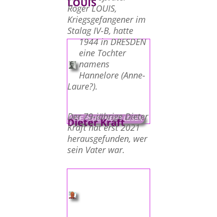
LOUIS
Roger LOUIS,
Kriegsgefangener im
Stalag IV-B, hatte
1944 in DRESDEN
eine Tochter
namens
Hannelore (Anne-
Laure?).
Der 79-jährige Dieter
LIRE PLUS / MEHR LESEN
Dieter Kraft
Kraft hat erst 2021
herausgefunden, wer
sein Vater war.