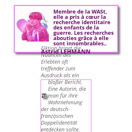
Membre de la WASt,
elle a pris à cœur la
recherche identitaire
des enfants de la
guerre. Les recherches
abouties grâce à elle
sont innombrables..
Fiktion bringt die
Astrid LEHMANN
Nuancen des
Erlebten oft
treffender zum
Ausdruck als ein
bloßer Bericht.
Eine Autorin, die
man für ihre
Wahrnehmung
der deutsch-
französischen
Doppelidentität
entdecken sollte.