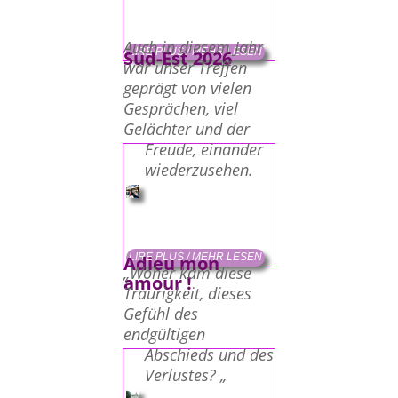
Auch in diesem Jahr
LIRE PLUS / MEHR LESEN
Sud-Est 2026
war unser Treffen
geprägt von vielen
Gesprächen, viel
Gelächter und der
Freude, einander
wiederzusehen.
LIRE PLUS / MEHR LESEN
Adieu mon
„Woher kam diese
amour !
Traurigkeit, dieses
Gefühl des
endgültigen
Abschieds und des
Verlustes? „