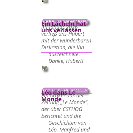
LIRE PLUS / MEHR LESEN
Ein Lächeln hat
Im Januar 2026
uns verlassen
verließ uns Hubert
mit der wunderbaren
Diskretion, die ihn
auszeichnete.
Danke, Hubert!
LIRE PLUS / MEHR LESEN
Léo dans Le
Ein Artikel aus der
Monde
Zeitung „Le Monde“,
der über CSFHOG
berichtet und die
Geschichten von
Léo, Manfred und