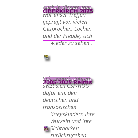
Auch in diesem Jahr
LIRE PLUS / MEHR LESEN
OBERKIRCH 2025
war unser Treffen
geprägt von vielen
Gesprächen, Lachen
und der Freude, sich
wieder zu sehen .
Seit zwanzig Jahren
LIRE PLUS / MEHR LESEN
2005-2025 Reims
setzt sich CSF-HOG
dafür ein, den
deutschen und
französischen
Kriegskindern ihre
Wurzeln und ihre
Sichtbarkeit
zurückzugeben.