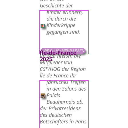
Geschichte der
Kinder erinnern,
die durch die
Kinderkrippe
gegangen sind.
LIRE PLUS / MEHR LESEN
Île-de-France
Im Mai hielten die
2025
Mitglieder von
CSF/HOG der Region
Île de France ihr
jährliches Treffen
in den Salons des
Palais
Beauharnais ab,
der Privatresidenz
des deutschen
Botschafters in Paris.