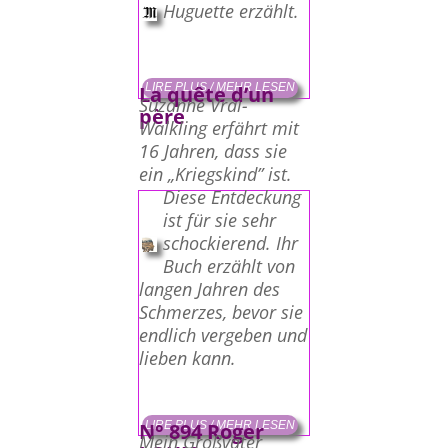
Huguette erzählt.
LIRE PLUS / MEHR LESEN
La quête d’un
Suzanne Vrai-
père
Walkling erfährt mit
16 Jahren, dass sie
ein „Kriegskind” ist.
Diese Entdeckung
ist für sie sehr
schockierend. Ihr
Buch erzählt von
langen Jahren des
Schmerzes, bevor sie
endlich vergeben und
lieben kann.
LIRE PLUS / MEHR LESEN
N° 894 Roger
Mein Großvater