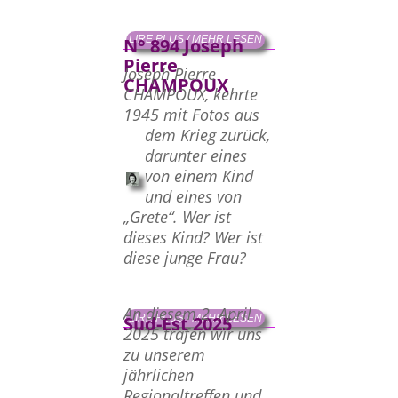
LIRE PLUS / MEHR LESEN
N° 894 Joseph
Pierre
Joseph Pierre
CHAMPOUX
CHAMPOUX, kehrte
1945 mit Fotos aus
dem Krieg zurück,
darunter eines
von einem Kind
und eines von
„Grete“. Wer ist
dieses Kind? Wer ist
diese junge Frau?
An diesem 2. April
LIRE PLUS / MEHR LESEN
Sud-Est 2025
2025 trafen wir uns
zu unserem
jährlichen
Regionaltreffen und