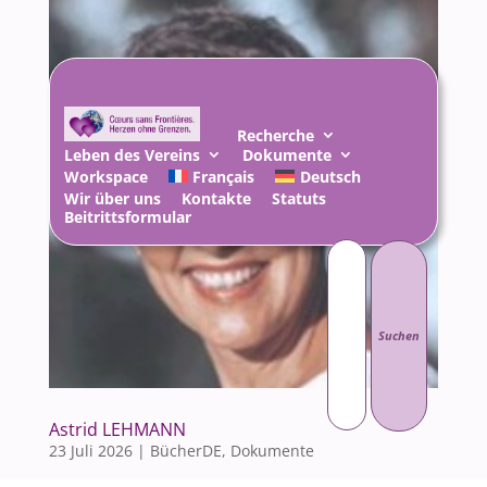
Recherche
Leben des Vereins
Dokumente
Workspace
Français
Deutsch
Wir über uns
Kontakte
Statuts
Beitrittsformular
Suchen
nach:
Astrid LEHMANN
23 Juli 2026
|
BücherDE
,
Dokumente