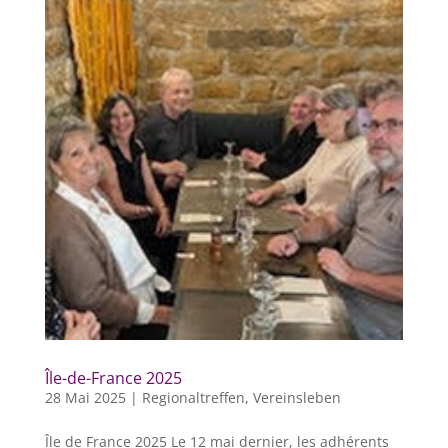
Île-de-France 2025
28 Mai 2025
|
Regionaltreffen
,
Vereinsleben
Île de France 2025 Le 12 mai dernier, les adhérents