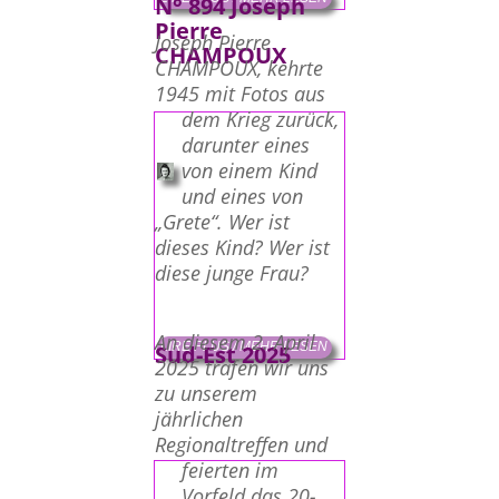
N° 894 Joseph
Pierre
Joseph Pierre
CHAMPOUX
CHAMPOUX, kehrte
1945 mit Fotos aus
dem Krieg zurück,
darunter eines
von einem Kind
und eines von
„Grete“. Wer ist
dieses Kind? Wer ist
diese junge Frau?
An diesem 2. April
LIRE PLUS / MEHR LESEN
Sud-Est 2025
2025 trafen wir uns
zu unserem
jährlichen
Regionaltreffen und
feierten im
Vorfeld das 20-