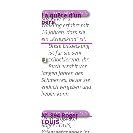
LIRE PLUS / MEHR LESEN
La quête d’un
Suzanne Vrai-
père
Walkling erfährt mit
16 Jahren, dass sie
ein „Kriegskind” ist.
Diese Entdeckung
ist für sie sehr
schockierend. Ihr
Buch erzählt von
langen Jahren des
Schmerzes, bevor sie
endlich vergeben und
lieben kann.
LIRE PLUS / MEHR LESEN
N° 894 Roger
Mein Großvater
LOUIS
Roger LOUIS,
Kriegsgefangener im