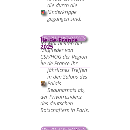
die durch die
Kinderkrippe
gegangen sind.
LIRE PLUS / MEHR LESEN
Île-de-France
Im Mai hielten die
2025
Mitglieder von
CSF/HOG der Region
Île de France ihr
jährliches Treffen
in den Salons des
Palais
Beauharnais ab,
der Privatresidenz
des deutschen
Botschafters in Paris.
LIRE PLUS / MEHR LESEN