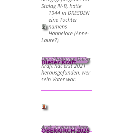
Stalag IV-B, hatte
1944 in DRESDEN
eine Tochter
namens
Hannelore (Anne-
Laure?).
Der 79-jährige Dieter
LIRE PLUS / MEHR LESEN
Dieter Kraft
Kraft hat erst 2021
herausgefunden, wer
sein Vater war.
Auch in diesem Jahr
LIRE PLUS / MEHR LESEN
OBERKIRCH 2025