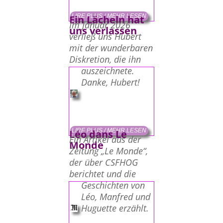
LIRE PLUS / MEHR LESEN
Ein Lächeln hat
Im Januar 2026
uns verlassen
verließ uns Hubert
mit der wunderbaren
Diskretion, die ihn
auszeichnete.
Danke, Hubert!
LIRE PLUS / MEHR LESEN
Léo dans Le
Ein Artikel aus der
Monde
Zeitung „Le Monde“,
der über CSFHOG
berichtet und die
Geschichten von
Léo, Manfred und
Huguette erzählt.