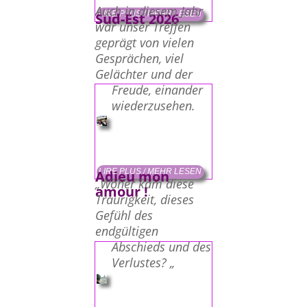
Auch in diesem Jahr
LIRE PLUS / MEHR LESEN
Sud-Est 2026
war unser Treffen
geprägt von vielen
Gesprächen, viel
Gelächter und der
Freude, einander
wiederzusehen.
LIRE PLUS / MEHR LESEN
Adieu mon
„Woher kam diese
amour !
Traurigkeit, dieses
Gefühl des
endgültigen
Abschieds und des
Verlustes? „