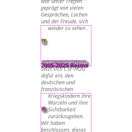
war unser Treffen
geprägt von vielen
Gesprächen, Lachen
und der Freude, sich
wieder zu sehen .
Seit zwanzig Jahren
LIRE PLUS / MEHR LESEN
2005-2025 Reims
setzt sich CSF-HOG
dafür ein, den
deutschen und
französischen
Kriegskindern ihre
Wurzeln und ihre
Sichtbarkeit
zurückzugeben.
Wir haben
beschlossen, dieses