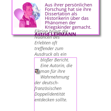
Aus ihrer persönlichen
Forschung hat sie ihre
Dissertation als
Historikerin über das
Phänomen der
Kriegskinder gemacht.
Fiktion bringt die
Astrid LEHMANN
Nuancen des
Erlebten oft
treffender zum
Ausdruck als ein
bloßer Bericht.
Eine Autorin, die
man für ihre
Wahrnehmung
der deutsch-
französischen
Doppelidentität
entdecken sollte.