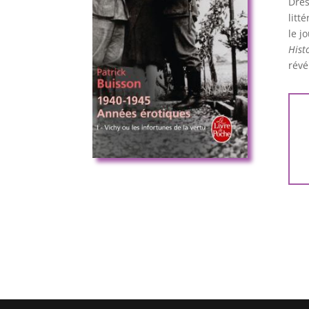
Dres
litt
le j
Hist
révé