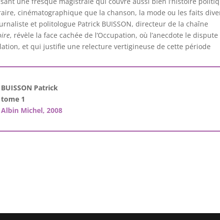
sant une fresque magistrale qui couvre aussi bien l’histoire politi
éraire, cinématographique que la chanson, la mode ou les faits dive
ournaliste et politologue Patrick BUISSON, directeur de la chaîne
oire
, révèle la face cachée de l’Occupation, où l’anecdote le dispute 
lation, et qui justifie une relecture vertigineuse de cette période
BUISSON Patrick
tome 1
Albin Michel, 2008