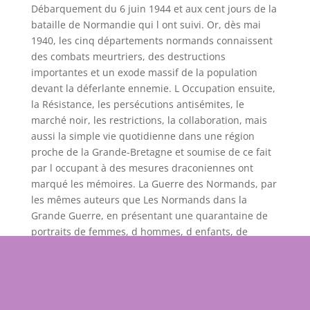
Débarquement du 6 juin 1944 et aux cent jours de la
bataille de Normandie qui l ont suivi. Or, dès mai
1940, les cinq départements normands connaissent
des combats meurtriers, des destructions
importantes et un exode massif de la population
devant la déferlante ennemie. L Occupation ensuite,
la Résistance, les persécutions antisémites, le
marché noir, les restrictions, la collaboration, mais
aussi la simple vie quotidienne dans une région
proche de la Grande-Bretagne et soumise de ce fait
par l occupant à des mesures draconiennes ont
marqué les mémoires. La Guerre des Normands, par
les mêmes auteurs que Les Normands dans la
Grande Guerre, en présentant une quarantaine de
portraits de femmes, d hommes, d enfants, de
combattants et de civils, enrichis d une iconographie
originale et souvent inédite, restitue cette période
dramatique de l histoire de notre pays et d une
région au cœur du conflit.