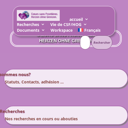
accueil
ASSOCIATION FRANCO-ALLEMANDE
Recherches
Vie de CSF/HOG
DES ENFANTS DE LA SECONDE GUERRE MONDIALE
Documents
Workspace
Français
CŒURS SANS FRONTIÈRES
Rechercher :
HERZEN OHNE GRENZEN
 sommes nous?
Statuts, Contacts, adhésion …
 Recherches
Nos recherches en cours ou abouties