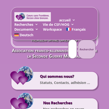
accueil
Recherches
Vie de CSF/HOG
Documents
Workspace
Français
Deutsch
CŒURS SANS FRONTIÈRES
Rechercher :
HERZEN OHNE GRENZEN
Association franco-allemande des enfants de
la Seconde Guerre Mondiale
Qui sommes nous?
Statuts, Contacts, adhésion …
Nos Recherches
Nos recherches en cours