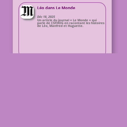
Léo dans Le Monde
Déc 18, 2025
Un article du journal « Le Monde » qui
parle de CSFHOG en racontant les histoires
de Léo, Manfred et Huguette.
La quête d’un père
Nov 20, 2025
Suzanne Vrai-Walkling apprend, à 16 ans
qu’elle est une « enfant de la guerre ».
Cette découverte est très violente pour
elle. Son livre rend compte de longues
années de douleur avant d’enfin
pardonner et aimer.