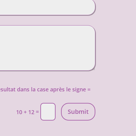
Submit
=
10 + 12