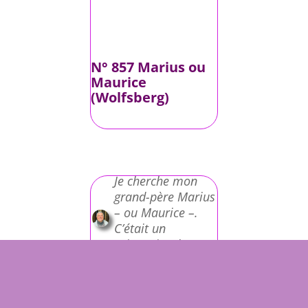
N° 857 Marius ou
Maurice
(Wolfsberg)
Je cherche mon
grand-père Marius
– ou Maurice –.
C’était un
prisonnier de
guerre Français
qui travaillait dans
la ferme où vivait ma
grand-mère Juliane