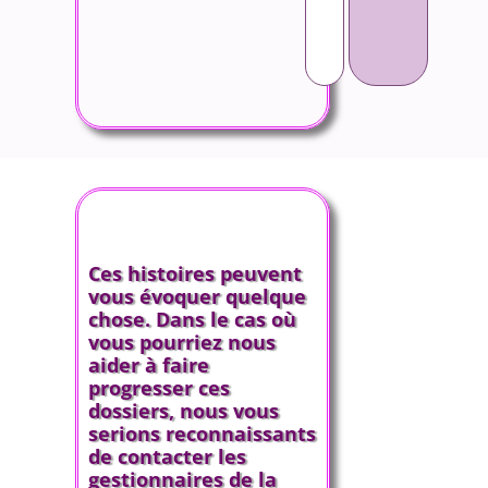
Ces histoires peuvent
vous évoquer quelque
chose. Dans le cas où
vous pourriez nous
aider à faire
progresser ces
dossiers, nous vous
serions reconnaissants
de contacter les
gestionnaires de la