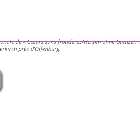
onale de « Cœurs sans frontières/Herzen ohne Grenzen » 
rkirch près d’Offenburg.