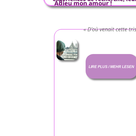
Adieu mon amour !
« D’où venait cette tri
LIRE PLUS / MEHR LESEN