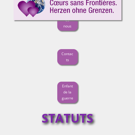
Qui
somm
es
nous
Contac
ts
Enfant
de la
guerre
STATUTS