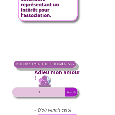
représentant un
intérêt pour
l’association.
RETOUR AU MENU DES DOCUMENTS
Adieu mon amour
!
« D’où venait cette