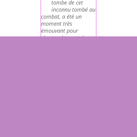
tombe de cet
inconnu tombé au
combat, a été un
moment très
émouvant pour
chacun des membres
de CSF/HOG présents,
mais aussi un
événement hautement
symbolique pour toute
notre association.
LIRE PLUS / MEHR LESEN