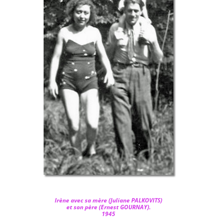
Irène avec sa mère (
Juliane PALKOVITS)
et son père (
Ernest GOURNAY)
.
1945