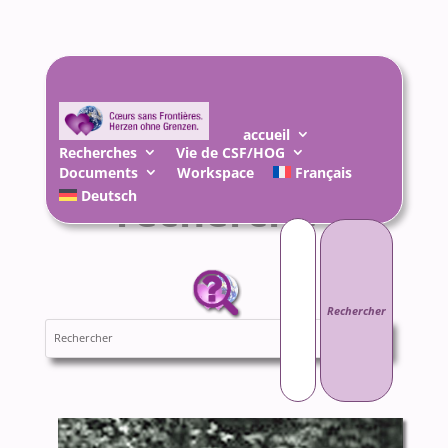
N’abandonnez
accueil
jamais votre
Recherches
Vie de CSF/HOG
Documents
Workspace
Français
recherche !
Deutsch
Rechercher :