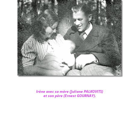
Irène avec sa mère (
Juliane PALKOVITS)
et son père (
Ernest GOURNAY)
.