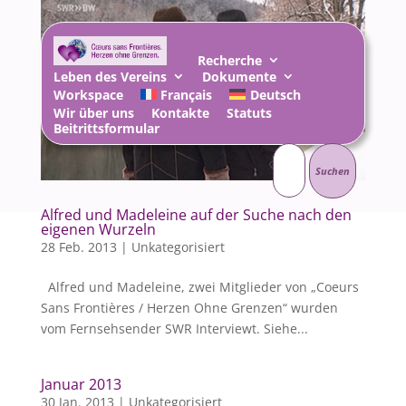
Recherche
Leben des Vereins
Dokumente
Workspace
Français
Deutsch
Wir über uns
Kontakte
Statuts
Beitrittsformular
Suchen
nach:
Alfred und Madeleine auf der Suche nach den
eigenen Wurzeln
28 Feb. 2013
|
Unkategorisiert
Alfred und Madeleine, zwei Mitglieder von „Coeurs
Sans Frontières / Herzen Ohne Grenzen“ wurden
vom Fernsehsender SWR Interviewt. Siehe...
Januar 2013
30 Jan. 2013
|
Unkategorisiert