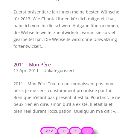
Zuerst präsentiere ich Ihnen meine besten Wünsche
für 2013. Wie Chantal Ihnen kürzlich mitgeteilt hat,
habe ich von ihr die schwere Aufgabe übernommen,
die Webseite weiterzuentwickeln, woran sie so viel
gearbeitet hat. Die Webseite wird ohne Umwälzung
fortentwickelt....
2011 – Mon Père
17 Apr. 2011
|
Unkategorisiert
2011 – Mon Père Tout en ne connaissant pas mon
père, je me sens constamment propulsée par lui.
Bien que n’étant pas présent, il est là. Pourtant, je ne
peux rien en dire, sinon qu’il a existé. Il était là et
bien réel durant l’occupation. Quelqu’un m’a dit : «...
2 / 2
«
1
2