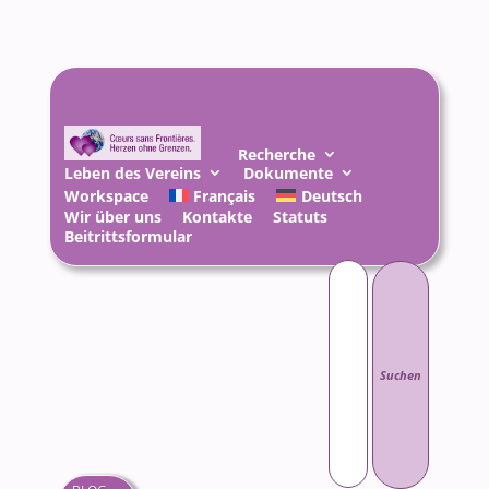
Recherche
Leben des Vereins
Dokumente
Workspace
Français
Deutsch
Wir über uns
Kontakte
Statuts
Beitrittsformular
Suchen
nach: