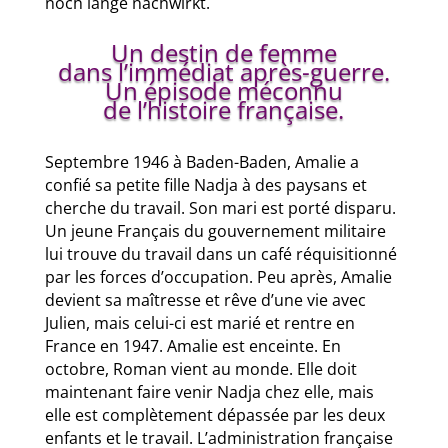
noch lange nachwirkt.
Un destin de femme
dans l’immédiat après-guerre.
Un épisode méconnu
de l’histoire française.
Septembre 1946 à Baden-Baden, Amalie a
confié sa petite fille Nadja à des paysans et
cherche du travail. Son mari est porté disparu.
Un jeune Français du gouvernement militaire
lui trouve du travail dans un café réquisitionné
par les forces d’occupation. Peu après, Amalie
devient sa maîtresse et rêve d’une vie avec
Julien, mais celui-ci est marié et rentre en
France en 1947. Amalie est enceinte. En
octobre, Roman vient au monde. Elle doit
maintenant faire venir Nadja chez elle, mais
elle est complètement dépassée par les deux
enfants et le travail. L’administration française