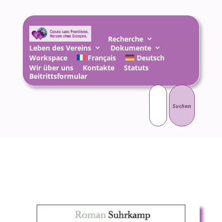
Recherche
Leben des Vereins
Dokumente
Workspace
Français
Deutsch
Wir über uns
Kontakte
Statuts
Beitrittsformular
Suchen
nach: