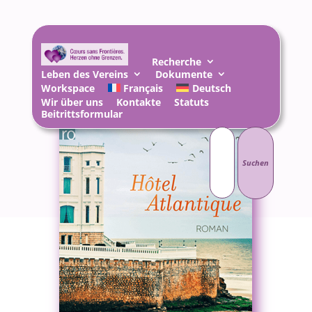
Recherche
Leben des Vereins
Dokumente
Workspace
Français
Deutsch
Wir über uns
Kontakte
Statuts
Beitrittsformular
Suchen
nach: