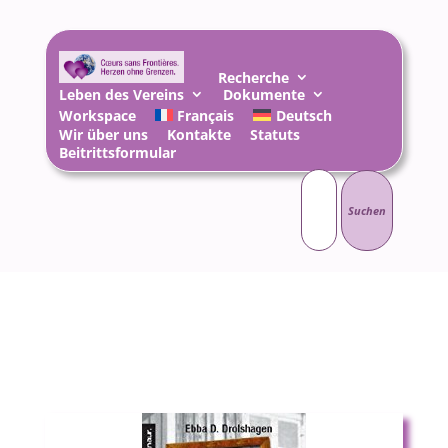
Recherche
Leben des Vereins
Dokumente
Workspace
Français
Deutsch
Wir über uns
Kontakte
Statuts
Beitrittsformular
Suchen
nach: