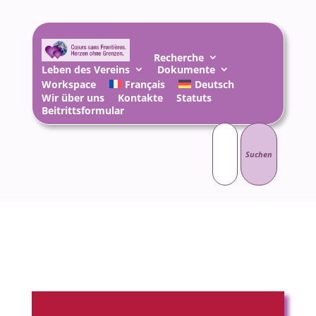
Recherche
Leben des Vereins
Dokumente
Workspace
Français
Deutsch
Wir über uns
Kontakte
Statuts
Beitrittsformular
Suchen
nach: