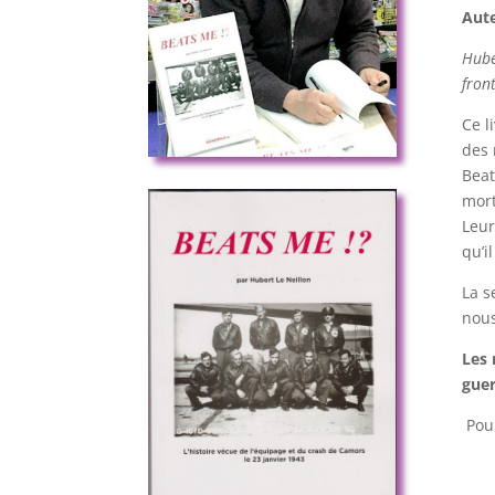
Aute
Hube
front
Ce l
des 
Beat
mort
Leur
qu’i
La s
nous
Les 
guer
Pour