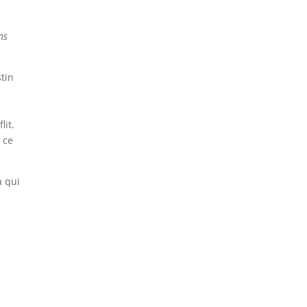
ns
stin
it.
 ce
à qui