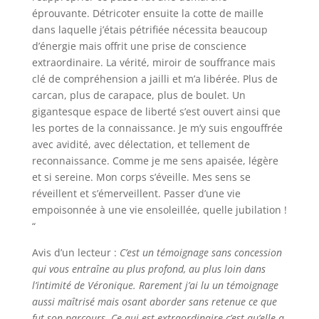
éprouvante. Détricoter ensuite la cotte de maille
dans laquelle j’étais pétrifiée nécessita beaucoup
d’énergie mais offrit une prise de conscience
extraordinaire. La vérité, miroir de souffrance mais
clé de compréhension a jailli et m’a libérée. Plus de
carcan, plus de carapace, plus de boulet. Un
gigantesque espace de liberté s’est ouvert ainsi que
les portes de la connaissance. Je m’y suis engouffrée
avec avidité, avec délectation, et tellement de
reconnaissance. Comme je me sens apaisée, légère
et si sereine. Mon corps s’éveille. Mes sens se
réveillent et s’émerveillent. Passer d’une vie
empoisonnée à une vie ensoleillée, quelle jubilation !
“
Avis d’un lecteur :
C’est un témoignage sans concession
qui vous entraîne au plus profond, au plus loin dans
l’intimité de Véronique. Rarement j’ai lu un témoignage
aussi maîtrisé mais osant aborder sans retenue ce que
fut son parcours. Ce qui est extraordinaire c’est qu’elle a