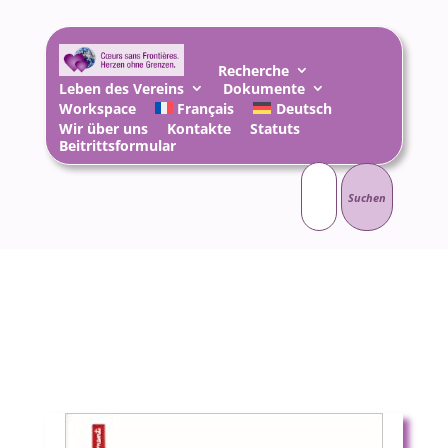
Recherche
Leben des Vereins
Dokumente
Workspace
Français
Deutsch
Wir über uns
Kontakte
Statuts
Beitrittsformular
Suchen
nach: