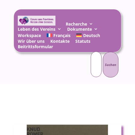
Recherche
Leben des Vereins
Dokumente
Workspace
Français
Deutsch
Wir über uns
Kontakte
Statuts
Beitrittsformular
Suchen
nach: