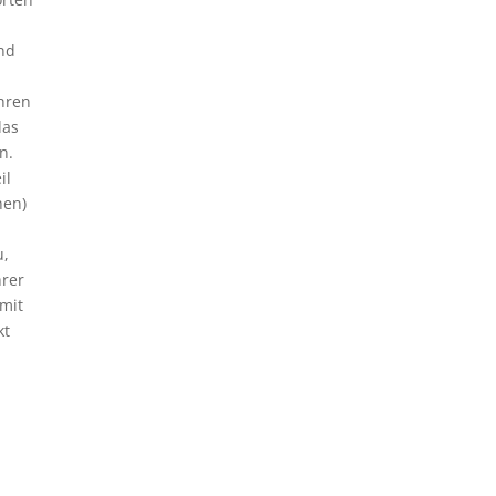
nd
hren
das
n.
il
hen)
u,
hrer
mit
kt