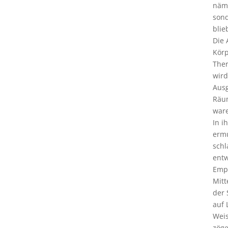
näml
sond
blie
Die 
Körp
Ther
wird
Ausg
Räum
ware
In i
ermu
schl
entw
Empö
Mitt
der 
auf 
Weis
zöge