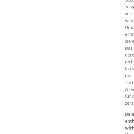
zeig
ver
welc
Ums
echt
sie 
Das 
dere
nich
In d
die 
Toch
zu v
für 
zers
Dein
enth
wich