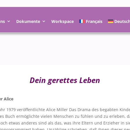
ins
Dokumente
Workspace
Français
Deutsc
Dein gerettes Leben
er Alice
ahr 1979 veröffentlichte Alice Miller Das Drama des begabten Kind
es Buch ermöglichte vielen Menschen zu fühlen und zu erleben, 
noch etwas anderes sind als das, was ihre Eltern und Erzieher in si
inprogrammiert haben. Unzählige schrieben, daß ihnen dieser ne