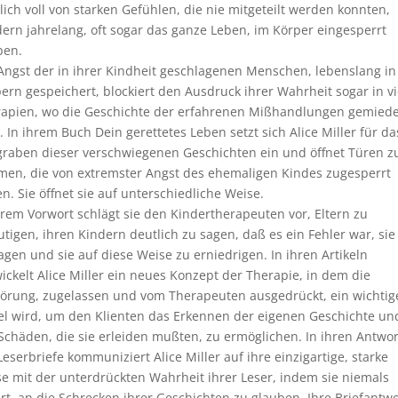
ich voll von starken Gefühlen, die nie mitgeteilt werden konnten,
ern jahrelang, oft sogar das ganze Leben, im Körper eingesperrt
ben.
Angst der in ihrer Kindheit geschlagenen Menschen, lebenslang in
ern gespeichert, blockiert den Ausdruck ihrer Wahrheit sogar in v
apien, wo die Geschichte der erfahrenen Mißhandlungen gemied
. In ihrem Buch Dein gerettetes Leben setzt sich Alice Miller für da
raben dieser verschwiegenen Geschichten ein und öffnet Türen z
en, die von extremster Angst des ehemaligen Kindes zugesperrt
n. Sie öffnet sie auf unterschiedliche Weise.
hrem Vorwort schlägt sie den Kindertherapeuten vor, Eltern zu
tigen, ihren Kindern deutlich zu sagen, daß es ein Fehler war, sie
agen und sie auf diese Weise zu erniedrigen. In ihren Artikeln
ickelt Alice Miller ein neues Konzept der Therapie, in dem die
rung, zugelassen und vom Therapeuten ausgedrückt, ein wichtig
el wird, um den Klienten das Erkennen der eigenen Geschichte un
Schäden, die sie erleiden mußten, zu ermöglichen. In ihren Antwo
Leserbriefe kommuniziert Alice Miller auf ihre einzigartige, starke
e mit der unterdrückten Wahrheit ihrer Leser, indem sie niemals
rt, an die Schrecken ihrer Geschichten zu glauben. Ihre Briefantw