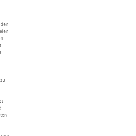
 den
ielen
en
s
u
 zu
es
d
rten
orten