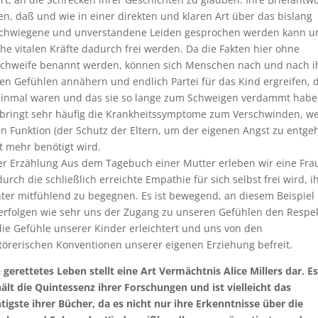
en, daß und wie in einer direkten und klaren Art über das bislang
schwiegene und unverstandene Leiden gesprochen werden kann u
he vitalen Kräfte dadurch frei werden. Da die Fakten hier ohne
chweife benannt werden, können sich Menschen nach und nach i
en Gefühlen annähern und endlich Partei für das Kind ergreifen, 
einmal waren und das sie so lange zum Schweigen verdammt habe
bringt sehr häufig die Krankheitssymptome zum Verschwinden, we
n Funktion (der Schutz der Eltern, um der eigenen Angst zu entge
t mehr benötigt wird.
er Erzählung Aus dem Tagebuch einer Mutter erleben wir eine Fra
durch die schließlich erreichte Empathie für sich selbst frei wird, i
ter mitfühlend zu begegnen. Es ist bewegend, an diesem Beispiel 
erfolgen wie sehr uns der Zugang zu unseren Gefühlen den Respe
die Gefühle unserer Kinder erleichtert und uns von den
törerischen Konventionen unserer eigenen Erziehung befreit.
 gerettetes Leben stellt eine Art Vermächtnis Alice Millers dar. Es
ält die Quintessenz ihrer Forschungen und ist vielleicht das
tigste ihrer Bücher, da es nicht nur ihre Erkenntnisse über die