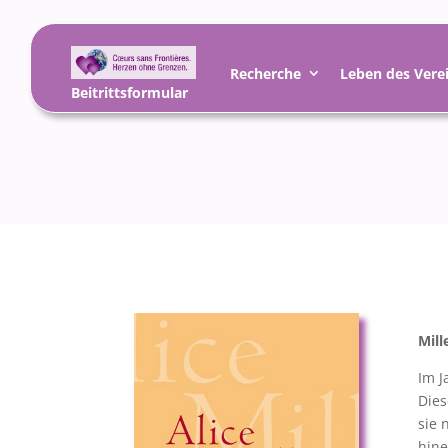
Recherche
Leben des Vere
Beitrittsformular
Mill
Im J
Dies
sie 
hine