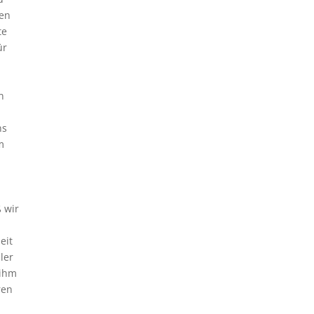
nen
te
ür
n
ns
m
ß wir
eit
ler
 ihm
ren