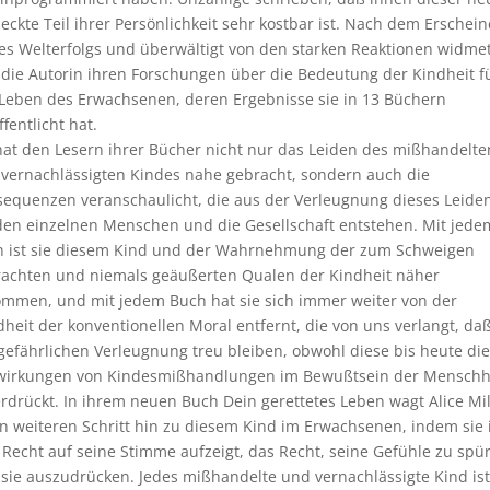
eckte Teil ihrer Persönlichkeit sehr kostbar ist. Nach dem Erschei
es Welterfolgs und überwältigt von den starken Reaktionen widme
 die Autorin ihren Forschungen über die Bedeutung der Kindheit f
Leben des Erwachsenen, deren Ergebnisse sie in 13 Büchern
ffentlicht hat.
hat den Lesern ihrer Bücher nicht nur das Leiden des mißhandelte
vernachlässigten Kindes nahe gebracht, sondern auch die
equenzen veranschaulicht, die aus der Verleugnung dieses Leide
den einzelnen Menschen und die Gesellschaft entstehen. Mit jede
 ist sie diesem Kind und der Wahrnehmung der zum Schweigen
achten und niemals geäußerten Qualen der Kindheit näher
mmen, und mit jedem Buch hat sie sich immer weiter von der
dheit der konventionellen Moral entfernt, die von uns verlangt, da
gefährlichen Verleugnung treu bleiben, obwohl diese bis heute die
wirkungen von Kindesmißhandlungen im Bewußtsein der Menschh
rdrückt. In ihrem neuen Buch Dein gerettetes Leben wagt Alice Mil
n weiteren Schritt hin zu diesem Kind im Erwachsenen, indem sie
 Recht auf seine Stimme aufzeigt, das Recht, seine Gefühle zu spü
sie auszudrücken. Jedes mißhandelte und vernachlässigte Kind ist