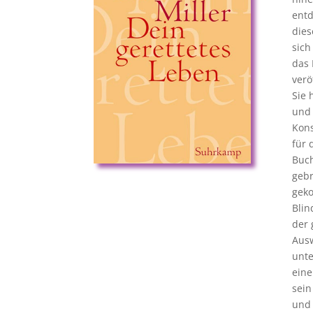
entd
dies
sich
das 
verö
Sie 
und 
Kons
für 
Buch
gebr
geko
Blin
der 
Aus
unte
eine
sein
und 