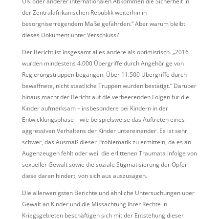
UN oder anderer internationalen Abkommen die Sicherheit in
der Zentralafrikanischen Republik weiterhin in
besorgniserregendem Maße gefährden.“ Aber warum bleibt
dieses Dokument unter Verschluss?
Der Bericht ist insgesamt alles andere als optimistisch. „2016
wurden mindestens 4.000 Übergriffe durch Angehörige von
Regierungstruppen begangen. Über 11.500 Übergriffe durch
bewaffnete, nicht staatliche Truppen wurden bestätigt.“ Darüber
hinaus macht der Bericht auf die verheerenden Folgen für die
Kinder aufmerksam – insbesondere bei Kindern in der
Entwicklungsphase – wie beispielsweise das Auftreten eines
aggressiven Verhaltens der Kinder untereinander. Es ist sehr
schwer, das Ausmaß dieser Problematik zu ermitteln, da es an
Augenzeugen fehlt oder weil die erlittenen Traumata infolge von
sexueller Gewalt sowie die soziale Stigmatisierung der Opfer
diese daran hindert, von sich aus auszusagen.
Die allerwenigsten Berichte und ähnliche Untersuchungen über
Gewalt an Kinder und die Missachtung ihrer Rechte in
Kriegsgebieten beschäftigen sich mit der Entstehung dieser