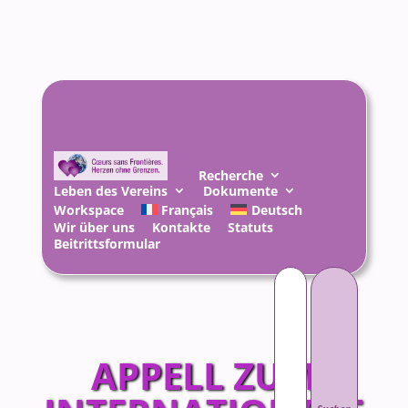
Recherche
Leben des Vereins
Dokumente
Workspace
Français
Deutsch
Wir über uns
Kontakte
Statuts
Beitrittsformular
Suchen
nach:
APPELL ZUM