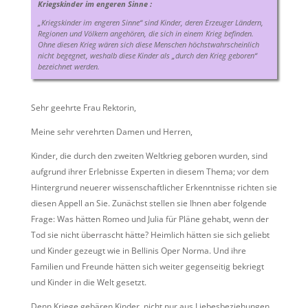
Kriegskinder im engeren Sinne :
„Kriegskinder im engeren Sinne“ sind Kinder, deren Erzeuger Ländern,
Regionen und Völkern angehören, die sich in einem Krieg befinden.
Ohne diesen Krieg wären sich diese Menschen höchstwahrscheinlich
nicht begegnet, weshalb diese Kinder als „durch den Krieg geboren“
bezeichnet werden.
Sehr geehrte Frau Rektorin,
Meine sehr verehrten Damen und Herren,
Kinder, die durch den zweiten Weltkrieg geboren wurden, sind
aufgrund ihrer Erlebnisse Experten in diesem Thema; vor dem
Hintergrund neuerer wissenschaftlicher Erkenntnisse richten sie
diesen Appell an Sie. Zunächst stellen sie Ihnen aber folgende
Frage: Was hätten Romeo und Julia für Pläne gehabt, wenn der
Tod sie nicht überrascht hätte? Heimlich hätten sie sich geliebt
und Kinder gezeugt wie in Bellinis Oper Norma. Und ihre
Familien und Freunde hätten sich weiter gegenseitig bekriegt
und Kinder in die Welt gesetzt.
Denn Kriege gebären Kinder, nicht nur aus Liebesbeziehungen.