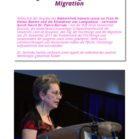
Migration
Anlässlich der Vergabe des
Doktortitels honoris causa an Frau Dr.
Emma Bonino und die Einwohner von Lampedusa – vertreten
durch Herrn Dr. Pietro Bartolo
– hat die VUB (Vrije Universiteit
Brussel), die niederländischsprachige Schwesteruniversität der
Université Libre de Bruxelles, den Tag der Flüchtlinge und der Migration
am 29. November 2017 der Problematik der Flüchtlinge und
insbesondere der jüngeren unter ihnen gewidmet. Denn auch
Lehreinrichtungen von Hochschulen haben die Pflicht, Flüchtlinge
aufzunehmen und auszubilden.
Dr. Gerlinda Swillen verfasste einen Appell der während des zweiten
Weltkrieges geborenen Kinder