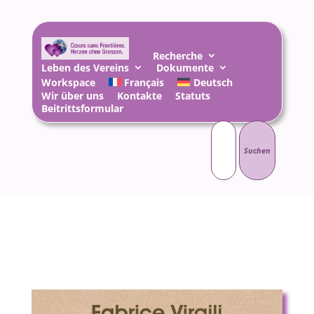
Recherche
Leben des Vereins
Dokumente
Workspace
Français
Deutsch
Wir über uns
Kontakte
Statuts
Beitrittsformular
Suchen
nach: