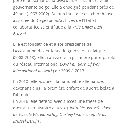
père était soldat de la
Wehrmacht
et sa mère était
gouvernante belge. Elle a enseigné pendant près de
40 ans (1963-2002). Aujourd’hui, elle est chercheuse
associée du CegeSoma/Archives de l’Etat et
collaboratrice scientifique à la
Vrije Universiteit
Brussel
.
Elle est fondatrice et a été présidente de
l’Association des enfants de guerre de Belgique
(2008-2013). Elle a aussi été la première porte-parole
du réseau international
BOW i.n.
(
Born Of War
international network
) de 2009 à 2013.
En 2010, elle acquiert la nationalité allemande,
devenant ainsi la première enfant de guerre belge à
l’obtenir.
En 2016, elle défend avec succès une thèse de
doctorat en histoire à la
VUB, intitulée
‚
Verwekt door
de Tweede Wereldoorlog. Oorlogskinderen op de as
Brussel-Berlijn
‚.