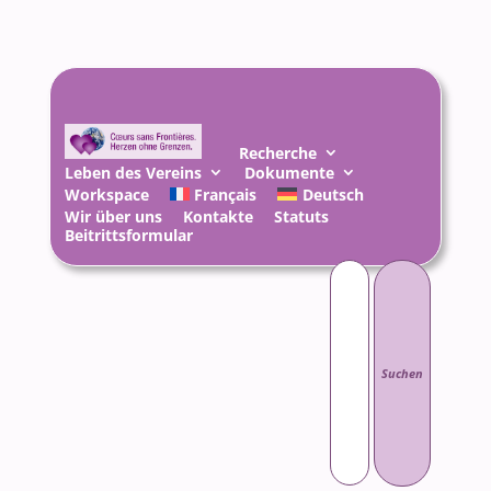
Recherche
Leben des Vereins
Dokumente
Workspace
Français
Deutsch
Wir über uns
Kontakte
Statuts
Beitrittsformular
Suchen
nach: