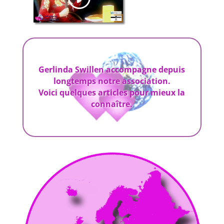
Gerlinda Swillen
accompagne
depuis
longtemps notre
association
.
Voici quelques
articles pour mieux la
connaître.