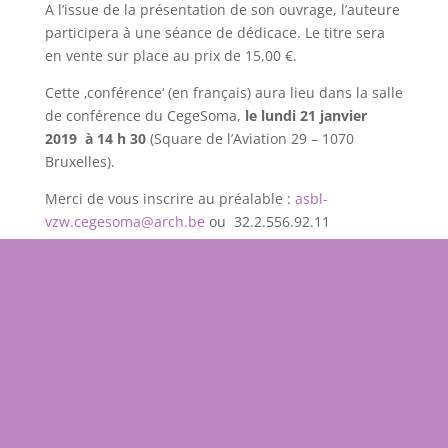
A l’issue de la présentation de son ouvrage, l’auteure
participera à une séance de dédicace. Le titre sera
en vente sur place au prix de 15,00 €.
Cette ‚conférence‘ (en français) aura lieu dans la salle
de conférence du CegeSoma,
le lundi 21 janvier
2019 à 14 h 30
(Square de l’Aviation 29 – 1070
Bruxelles).
Merci de vous inscrire au préalable :
asbl-
vzw.cegesoma@arch.be
ou 32.2.556.92.11
N’hésitez pas à vous faire accompagner !
*Cet ouvrage est la traduction de ‚Koekoekskind.
Verwekt door de oorlog (1940-1945)‘, édité par
Meulenhof-Manteau en 2009