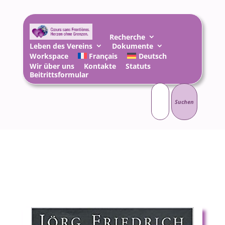
Recherche
Leben des Vereins
Dokumente
Workspace
Français
Deutsch
Wir über uns
Kontakte
Statuts
Beitrittsformular
Suchen
nach: