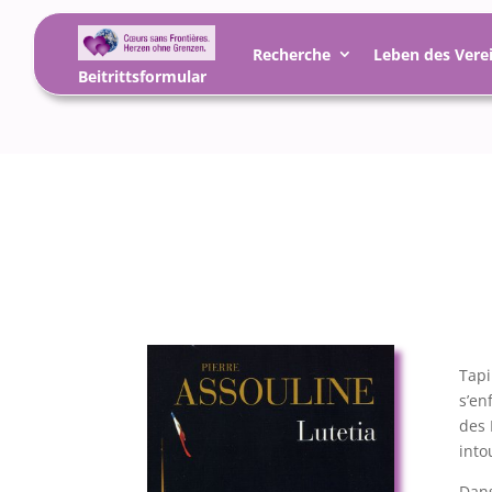
Recherche
Leben des Vere
Beitrittsformular
Tapi
s’en
des 
into
Dans