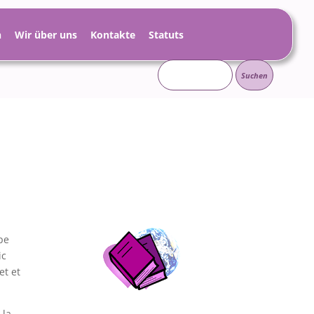
h
Wir über uns
Kontakte
Statuts
Suchen
nach:
pe
ic
et et
 la