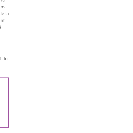
ans
de la
ent
é
t du