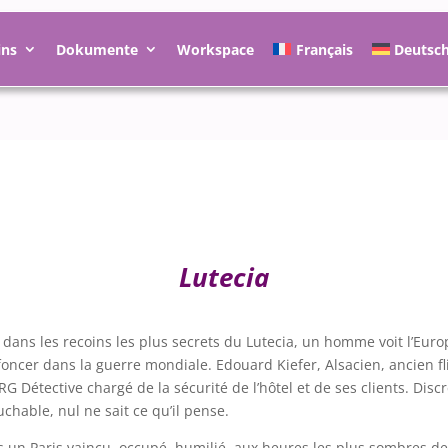
ins
Dokumente
Workspace
Français
Deutsc
Lutecia
 dans les recoins les plus secrets du Lutecia, un homme voit l’Euro
foncer dans la guerre mondiale. Edouard Kiefer, Alsacien, ancien fl
RG Détective chargé de la sécurité de l’hôtel et de ses clients. Discr
uchable, nul ne sait ce qu’il pense.
 un Paris vaincu, occupé, humilié, aux heures les plus sombres de