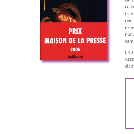
coll
trah
rive
exil
noir
cam
En a
Asss
clai