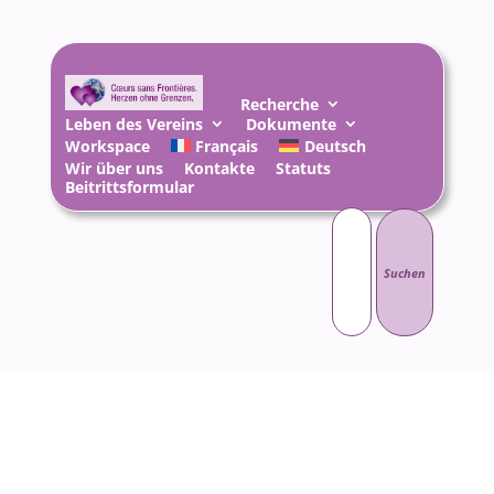
Recherche
Leben des Vereins
Dokumente
Workspace
Français
Deutsch
Wir über uns
Kontakte
Statuts
Beitrittsformular
Suchen
nach: