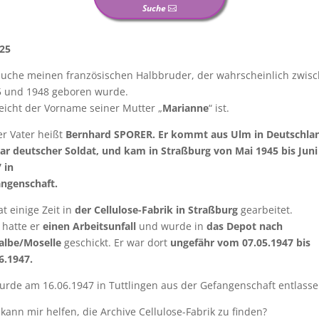
Suche
25
suche meinen französischen Halbbruder, der wahrscheinlich zwis
 und 1948 geboren wurde.
leicht der Vorname seiner Mutter „
Marianne
“ ist.
r Vater heißt
Bernhard SPORER. Er kommt aus Ulm in Deutschla
ar deutscher Soldat, und kam in Straßburg von Mai 1945 bis Juni
 in
ngenschaft.
at einige Zeit in
der Cellulose-Fabrik in Straßburg
gearbeitet.
 hatte er
einen Arbeitsunfall
und wurde in
das Depot nach
albe/Moselle
geschickt. Er war dort
ungefähr vom 07.05.1947 bis
6.1947.
urde am 16.06.1947 in Tuttlingen aus der Gefangenschaft entlasse
kann mir helfen, die Archive Cellulose-Fabrik zu finden?