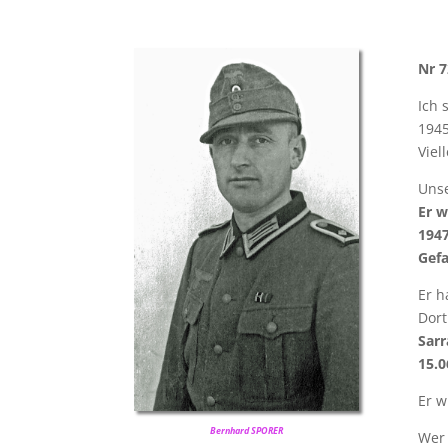
Nr 7
Ich 
1945
Viel
Unse
Er w
1947
Gefa
Er h
Dort
Sarr
15.0
Er w
Bernhard SPORER
Wer 