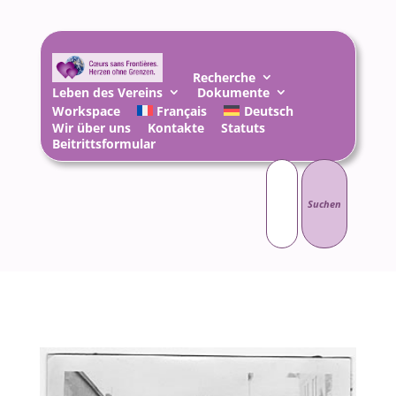
Recherche
Leben des Vereins
Dokumente
Workspace
Français
Deutsch
Wir über uns
Kontakte
Statuts
Beitrittsformular
Suchen
nach: