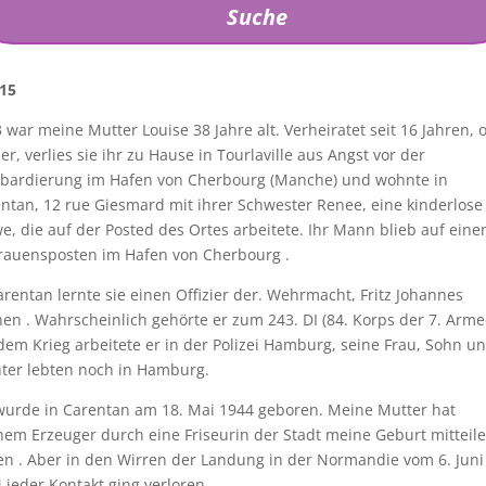
Suche
15
 war meine Mutter Louise 38 Jahre alt. Verheiratet seit 16 Jahren,
er, verlies sie ihr zu Hause in Tourlaville aus Angst vor der
bardierung im Hafen von Cherbourg (Manche) und wohnte in
ntan, 12 rue Giesmard mit ihrer Schwester Renee, eine kinderlose
e, die auf der Posted des Ortes arbeitete. Ihr Mann blieb auf ein
rauensposten im Hafen von Cherbourg .
arentan lernte sie einen Offizier der. Wehrmacht, Fritz Johannes
en . Wahrscheinlich gehörte er zum 243. DI (84. Korps der 7. Arme
dem Krieg arbeitete er in der Polizei Hamburg, seine Frau, Sohn u
ter lebten noch in Hamburg.
wurde in Carentan am 18. Mai 1944 geboren. Meine Mutter hat
em Erzeuger durch eine Friseurin der Stadt meine Geburt mitteil
en . Aber in den Wirren der Landung in der Normandie vom 6. Juni
 jeder Kontakt ging verloren .