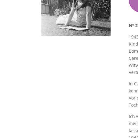
N° 2
1943
Kind
Bom
Care
Witw
Vert
In C
kenn
Vor 
Toch
Ich 
mein
lass
1944