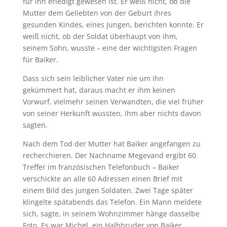
für ihn erledigt gewesen ist. Er weiß nicht, ob die
Mutter dem Geliebten von der Geburt ihres
gesunden Kindes, eines Jungen, berichten konnte. Er
weiß nicht, ob der Soldat überhaupt von ihm,
seinem Sohn, wusste – eine der wichtigsten Fragen
für Baiker.
Dass sich sein leiblicher Vater nie um ihn
gekümmert hat, daraus macht er ihm keinen
Vorwurf, vielmehr seinen Verwandten, die viel früher
von seiner Herkunft wussten, ihm aber nichts davon
sagten.
Nach dem Tod der Mutter hat Baiker angefangen zu
recherchieren. Der Nachname Megevand ergibt 60
Treffer im französischen Telefonbuch – Baiker
verschickte an alle 60 Adressen einen Brief mit
einem Bild des jungen Soldaten. Zwei Tage später
klingelte spätabends das Telefon. Ein Mann meldete
sich, sagte, in seinem Wohnzimmer hänge dasselbe
Foto. Es war Michel, ein Halbbruder von Baiker.