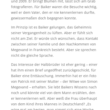
und 2009. Er bringt Blumen mit, lässt sich am Grab
fotografieren. Für Baiker waren die Besuche wichtig,
weil er dem Vater, den er nie kennenlernen durfte,
gewissermaßen doch begegnen konnte.
Im Prinzip ist es Baiker gelungen, das Geheimnis
seiner Vergangenheit zu lüften. Aber er fühlt sich
nicht am Ziel. Er würde sich wünschen, dass Kontakt
zwischen seiner Familie und den Nachkommen von
Megevand in Frankreich besteht. Aber sie sprechen
nicht die gleiche Sprache.
Das Interesse der Halbbrüder ist eher gering – einer
hat ihm einen Brief ungeöffnet zurückgeschickt, für
Baiker eine Enttäuschung. Immerhin hat er ein Foto
von Patrick mit seiner Mutter – der Witwe von Simon
Megevand – erhalten. Sie lebt Baikers Wissens nach
noch und könnte viel von dem Mann erzählen, den
er kennenlernen will. Aber weiß die Frau überhaupt
von dem Kind ihres Mannes in Deutschland? „Es
wäre mal am besten, man nimmt sich eine Woche