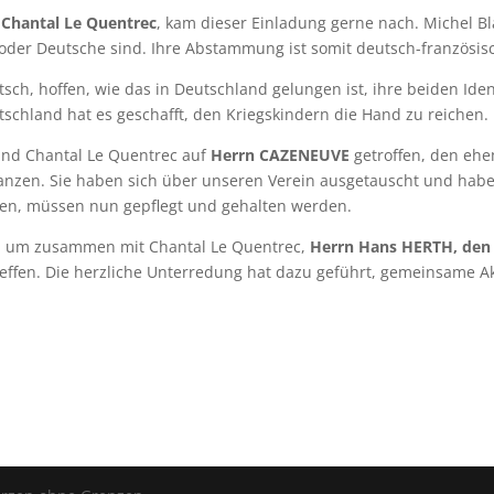
n
Chantal Le Quentrec
, kam dieser Einladung gerne nach. Michel B
oder Deutsche sind. Ihre Abstammung ist somit deutsch-französis
tsch, hoffen, wie das in Deutschland gelungen ist, ihre beiden Id
tschland hat es geschafft, den Kriegskindern die Hand zu reichen.
 und Chantal Le Quentrec auf
Herrn CAZENEUVE
getroffen, den ehe
nanzen. Sie haben sich über unseren Verein ausgetauscht und hab
en, müssen nun gepflegt und gehalten werden.
is, um zusammen mit Chantal Le Quentrec,
Herrn Hans HERTH, den
reffen. Die herzliche Unterredung hat dazu geführt, gemeinsame Ak