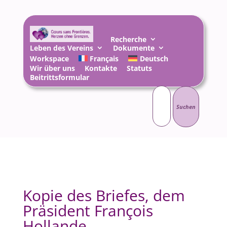
Recherche
Leben des Vereins
Dokumente
Workspace
Français
Deutsch
Wir über uns
Kontakte
Statuts
Beitrittsformular
Suchen
nach:
Kopie des Briefes, dem
Präsident François
Hollande