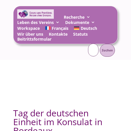
Recherche
Leben des Vereins
Dokumente
Workspace
Français
Deutsch
Wir über uns
Kontakte
Statuts
Beitrittsformular
Suchen
nach:
Tag der deutschen
Einheit im Konsulat in
Bordeaux