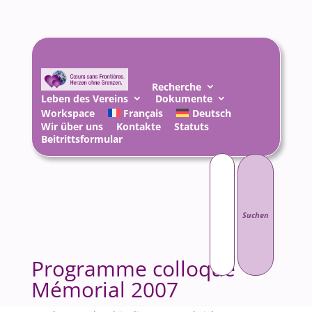
Recherche
Leben des Vereins
Dokumente
Workspace
Français
Deutsch
Wir über uns
Kontakte
Statuts
Beitrittsformular
Suchen
nach:
Programme colloque
Mémorial 2007