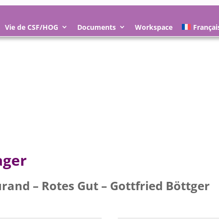
Vie de CSF/HOG
Documents
Workspace
Françai
ager
rand – Rotes Gut – Gottfried Böttger