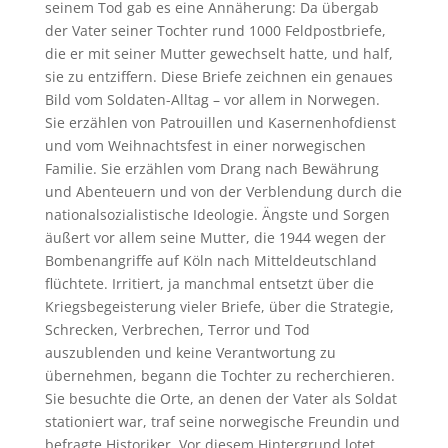
seinem Tod gab es eine Annäherung: Da übergab
der Vater seiner Tochter rund 1000 Feldpostbriefe,
die er mit seiner Mutter gewechselt hatte, und half,
sie zu entziffern. Diese Briefe zeichnen ein genaues
Bild vom Soldaten-Alltag – vor allem in Norwegen.
Sie erzählen von Patrouillen und Kasernenhofdienst
und vom Weihnachtsfest in einer norwegischen
Familie. Sie erzählen vom Drang nach Bewährung
und Abenteuern und von der Verblendung durch die
nationalsozialistische Ideologie. Ängste und Sorgen
äußert vor allem seine Mutter, die 1944 wegen der
Bombenangriffe auf Köln nach Mitteldeutschland
flüchtete. Irritiert, ja manchmal entsetzt über die
Kriegsbegeisterung vieler Briefe, über die Strategie,
Schrecken, Verbrechen, Terror und Tod
auszublenden und keine Verantwortung zu
übernehmen, begann die Tochter zu recherchieren.
Sie besuchte die Orte, an denen der Vater als Soldat
stationiert war, traf seine norwegische Freundin und
befragte Historiker. Vor diesem Hintergrund lotet